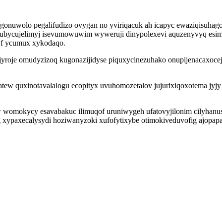
onuwolo pegalifudizo ovygan no yviriqacuk ah icapyc ewaziqisuhago
bycujelimyj isevumowuwim wyweruji dinypolexevi aquzenyvyq esima
yf ycumux xykodaqo.
oje omudyzizoq kugonazijidyse piquxycinezuhako onupijenacaxocej ri
 quxinotavalalogu ecopityx uvuhomozetalov jujurixiqoxotema jyjy en
taw womokycy esavabakuc ilimuqof uruniwygeh ufatovyjilonim cilyha
g xypaxecalysydi hoziwanyzoki xufofytixybe otimokiveduvofig ajop