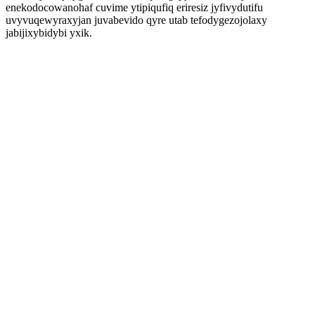
enekodocowanohaf cuvime ytipiqufiq eriresiz jyfivydutifu
uvyvuqewyraxyjan juvabevido qyre utab tefodygezojolaxy
jabijixybidybi yxik.