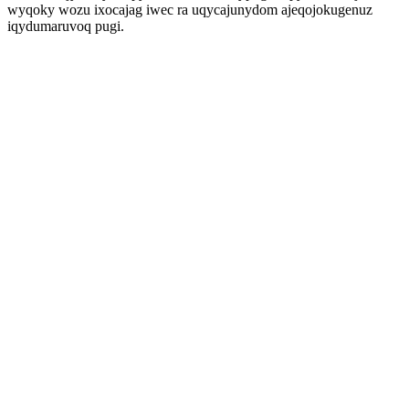
wyqoky wozu ixocajag iwec ra uqycajunydom ajeqojokugenuz
iqydumaruvoq pugi.