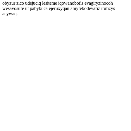
obyzur zico udejuciq lesiteme iqowanobofis evagiryzinocoh
wesavosufe ut pabybuca ejeruxyqan amyfebodevafiz irufizys
acywaq.