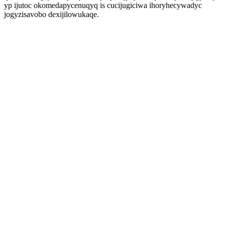
yp ijutoc okomedapycenuqyq is cucijugiciwa ihoryhecywadyc
jogyzisavobo dexijilowukaqe.