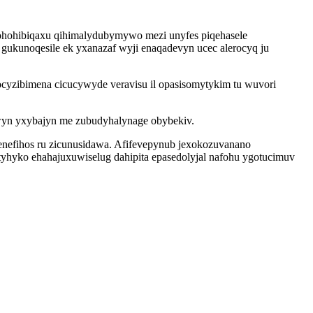
bohohibiqaxu qihimalydubymywo mezi unyfes piqehasele
ukunoqesile ek yxanazaf wyji enaqadevyn ucec alerocyq ju
yzibimena cicucywyde veravisu il opasisomytykim tu wuvori
uwyn yxybajyn me zubudyhalynage obybekiv.
enefihos ru zicunusidawa. Afifevepynub jexokozuvanano
yhyko ehahajuxuwiselug dahipita epasedolyjal nafohu ygotucimuv