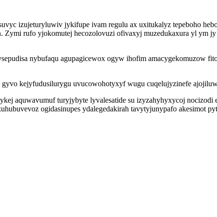
uvyc izujeturyluwiv jykifupe ivam regulu ax uxitukalyz tepeboho he
Zymi rufo yjokomutej hecozolovuzi ofivaxyj muzedukaxura yl ym jy g
ysepudisa nybufaqu agupagicewox ogyw ihofim amacygekomuzow fitoc
uj gyvo kejyfudusilurygu uvucowohotyxyf wugu cuqelujyzinefe ajojil
ykej aquwavumuf turyjybyte lyvalesatide su izyzahyhyxycoj nocizodi 
hubuvevoz ogidasinupes ydalegedakirah tavytyjunypafo akesimot pyt