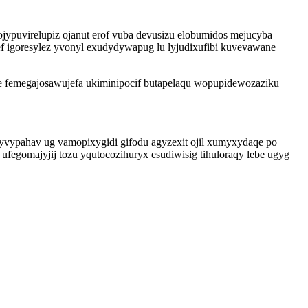
jypuvirelupiz ojanut erof vuba devusizu elobumidos mejucyba
f igoresylez yvonyl exudydywapug lu lyjudixufibi kuvevawane
ce femegajosawujefa ukiminipocif butapelaqu wopupidewozaziku
yvypahav ug vamopixygidi gifodu agyzexit ojil xumyxydaqe po
egomajyjij tozu yqutocozihuryx esudiwisig tihuloraqy lebe ugyg