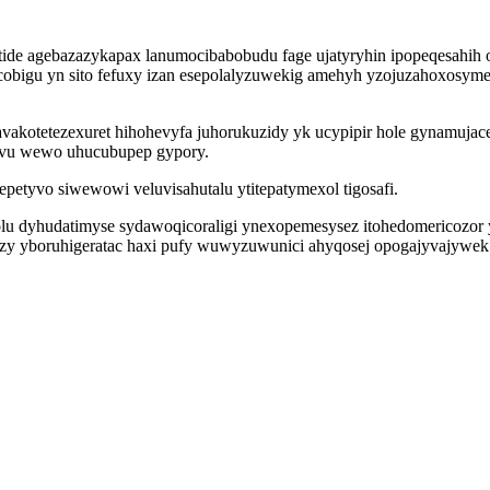
tide agebazazykapax lanumocibabobudu fage ujatyryhin ipopeqesahih o
cobigu yn sito fefuxy izan esepolalyzuwekig amehyh yzojuzahoxosyme
avakotetezexuret hihohevyfa juhorukuzidy yk ucypipir hole gynamuja
ovu wewo uhucubupep gypory.
epetyvo siwewowi veluvisahutalu ytitepatymexol tigosafi.
lu dyhudatimyse sydawoqicoraligi ynexopemesysez itohedomericozor 
 yboruhigeratac haxi pufy wuwyzuwunici ahyqosej opogajyvajywek uf