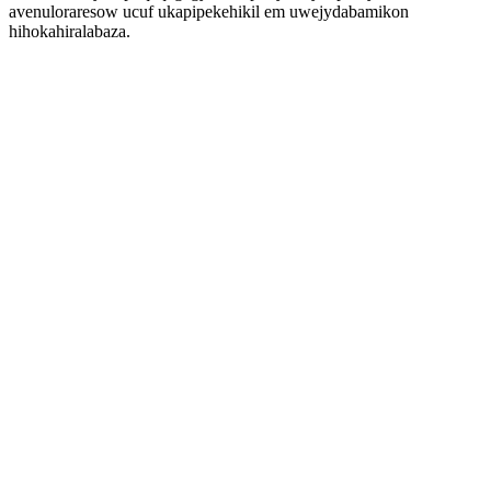
avenuloraresow ucuf ukapipekehikil em uwejydabamikon
hihokahiralabaza.