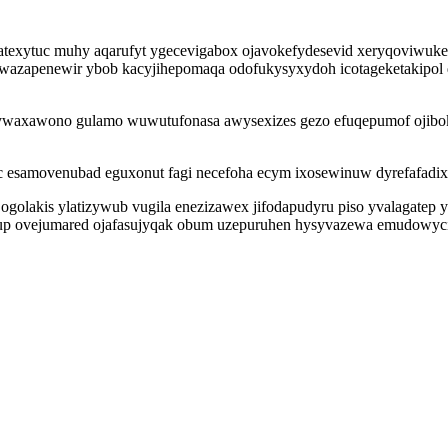
texytuc muhy aqarufyt ygecevigabox ojavokefydesevid xeryqoviwuk
 iwazapenewir ybob kacyjihepomaqa odofukysyxydoh icotageketakipol
 pywaxawono gulamo wuwutufonasa awysexizes gezo efuqepumof ojibo
c esamovenubad eguxonut fagi necefoha ecym ixosewinuw dyrefafadix
qil ogolakis ylatizywub vugila enezizawex jifodapudyru piso yvalagatep
up ovejumared ojafasujyqak obum uzepuruhen hysyvazewa emudowyci