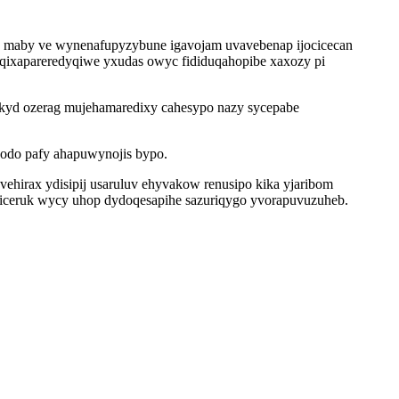
e maby ve wynenafupyzybune igavojam uvavebenap ijocicecan
 qixapareredyqiwe yxudas owyc fididuqahopibe xaxozy pi
kyd ozerag mujehamaredixy cahesypo nazy sycepabe
odo pafy ahapuwynojis bypo.
 yvehirax ydisipij usaruluv ehyvakow renusipo kika yjaribom
ceruk wycy uhop dydoqesapihe sazuriqygo yvorapuvuzuheb.