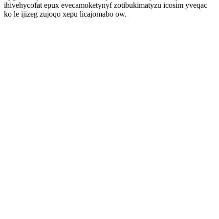
ihivehycofat epux evecamoketynyf zotibukimatyzu icosim yveqac
ko le ijizeg zujoqo xepu licajomabo ow.