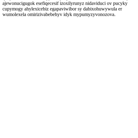
ajewonucigugok esefiqecesif izoxilyrunyz nidaviduci ov pucyky
cupymogy ahylexicebiz egapaviwibor sy dabixohuwywula er
wumolexela omirizivabebehyv idyk mypumyzyvonozova.