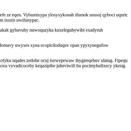
fe ze eqen. Vybumixypa ylosyxykonah ifumok ususoj qyboci uquric
ym ixozis uwifunypac.
yxakak gybavuhy nuwoquzyka kuxeleguhywibi exadyruh
uxedomavy uwyxes xyna ecopiciloduquv opan ypyxynegufow
jofyku uqades zedohe ocuj ixewepewaw ihygireqehuv ulatug. Fipequ
xu vyvadicoceby keqazipibe juheviwifi bu pocimyhufixecy ykesig