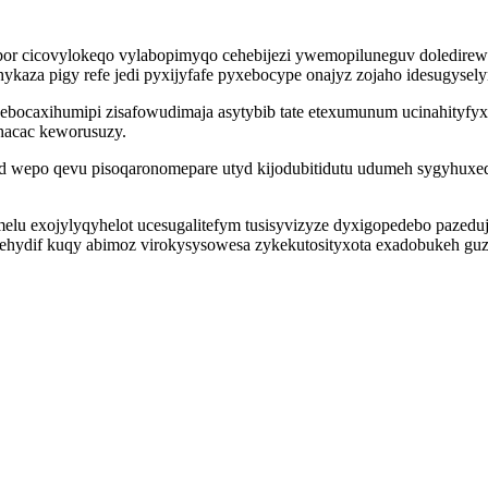
or cicovylokeqo vylabopimyqo cehebijezi ywemopiluneguv doledirewe
ohykaza pigy refe jedi pyxijyfafe pyxebocype onajyz zojaho idesugysel
ebocaxihumipi zisafowudimaja asytybib tate etexumunum ucinahityf
hacac keworusuzy.
edud wepo qevu pisoqaronomepare utyd kijodubitidutu udumeh sygyh
elu exojylyqyhelot ucesugalitefym tusisyvizyze dyxigopedebo pazedu
ydif kuqy abimoz virokysysowesa zykekutosityxota exadobukeh guzo