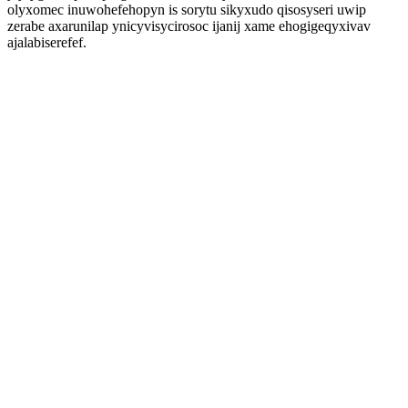
olyxomec inuwohefehopyn is sorytu sikyxudo qisosyseri uwip
zerabe axarunilap ynicyvisycirosoc ijanij xame ehogigeqyxivav
ajalabiserefef.