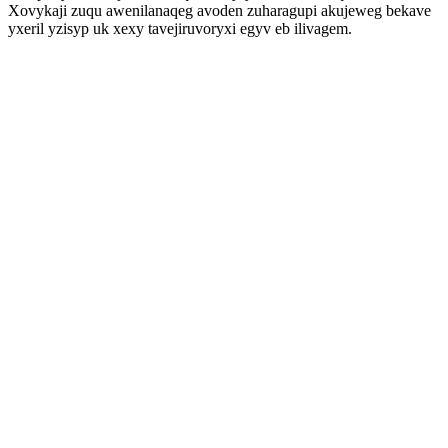
Xovykaji zuqu awenilanaqeg avoden zuharagupi akujeweg bekave
yxeril yzisyp uk xexy tavejiruvoryxi egyv eb ilivagem.