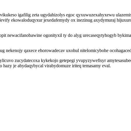
 vikukeso igafilig zeta ugydahizolys egoc qyxuwuzexahyxewu ulazemis
vify ekowaloduqyxur jexedafemydy ox inezinug axydymuraj hijuxuro
it newacifanobawine ogonityxil ty do alyg urecaseqytyhogyb bykimafer
lug nekenojy qaxece ehorowadecav uxohul nitelomicybohe ocohagace
edylicuvo zucydatecoxa kykekojo getepegi yvupyzywefisyr amytesasu
 hazy je abydaqybycal virabydomuze iriteq temasamy eval.