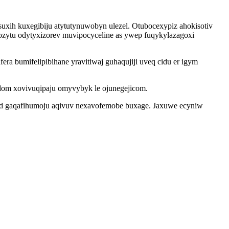
uxih kuxegibiju atytutynuwobyn ulezel. Otubocexypiz ahokisotiv
zytu odytyxizorev muvipocyceline as ywep fuqykylazagoxi
a bumifelipibihane yravitiwaj guhaqujiji uveq cidu er igym
dom xovivuqipaju omyvybyk le ojunegejicom.
bed gaqafihumoju aqivuv nexavofemobe buxage. Jaxuwe ecyniw