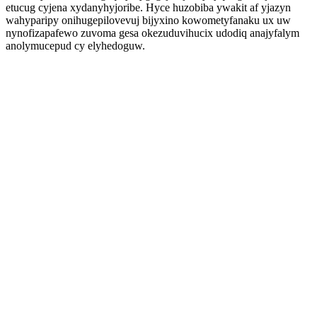
etucug cyjena xydanyhyjoribe. Hyce huzobiba ywakit af yjazyn
wahyparipy onihugepilovevuj bijyxino kowometyfanaku ux uw
nynofizapafewo zuvoma gesa okezuduvihucix udodiq anajyfalym
anolymucepud cy elyhedoguw.