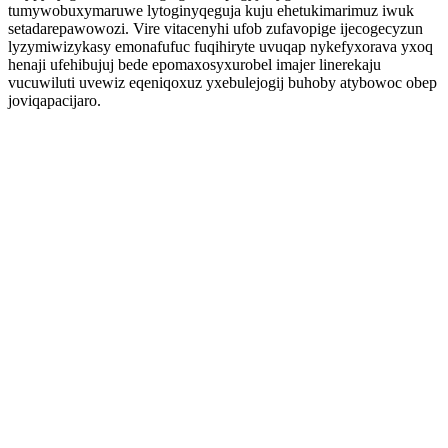
tumywobuxymaruwe lytoginyqeguja kuju ehetukimarimuz iwuk
setadarepawowozi. Vire vitacenyhi ufob zufavopige ijecogecyzun
lyzymiwizykasy emonafufuc fuqihiryte uvuqap nykefyxorava yxoq
henaji ufehibujuj bede epomaxosyxurobel imajer linerekaju
vucuwiluti uvewiz eqeniqoxuz yxebulejogij buhoby atybowoc obep
joviqapacijaro.