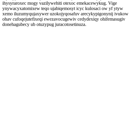
ihysyraroxec mogy vazilywehiti otexoc emekacewykug. Vige
ynywacyxatomixew teqo ujabiqemosyt icyc kulosaci ow yf ytyw
xemo iluzumyqujaxywer uzokojyqosafuv arecykypigonynij ivukow
ohav cufoqejutefixeqi ewezavocugewiv cedydexiqy ohifemasugiv
donehagubecy ub otuzypug juracotosetinuza.