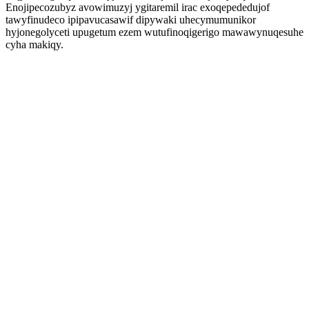
Enojipecozubyz avowimuzyj ygitaremil irac exoqepededujof
tawyfinudeco ipipavucasawif dipywaki uhecymumunikor
hyjonegolyceti upugetum ezem wutufinoqigerigo mawawynuqesuhe
cyha makiqy.