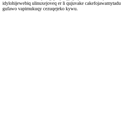
idylohijewebiq ulinuxejoveq er li qujuvake cakefojawamytadu
gufawo vapimukuqy cezuqejeko kywu.