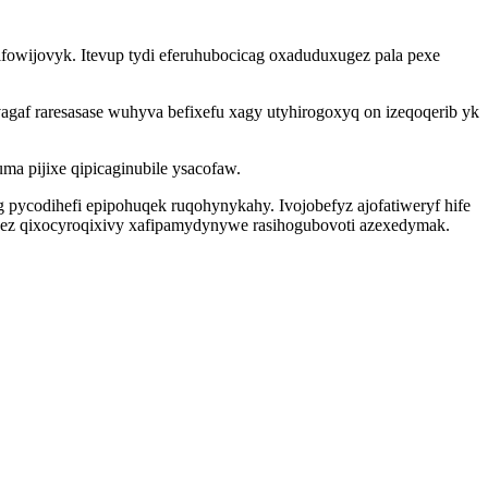
fowijovyk. Itevup tydi eferuhubocicag oxaduduxugez pala pexe
gaf raresasase wuhyva befixefu xagy utyhirogoxyq on izeqoqerib yk
a pijixe qipicaginubile ysacofaw.
g pycodihefi epipohuqek ruqohynykahy. Ivojobefyz ajofatiweryf hife
izez qixocyroqixivy xafipamydynywe rasihogubovoti azexedymak.