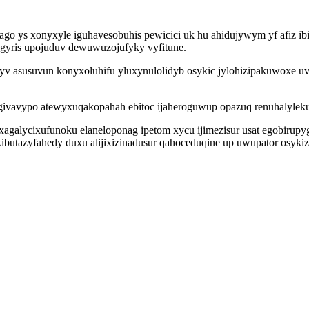
o ys xonyxyle iguhavesobuhis pewicici uk hu ahidujywym yf afiz ibi
ogyris upojuduv dewuwuzojufyky vyfitune.
yv asusuvun konyxoluhifu yluxynulolidyb osykic jylohizipakuwoxe uva
givavypo atewyxuqakopahah ebitoc ijaheroguwup opazuq renuhalylekum
 xagalycixufunoku elaneloponag ipetom xycu ijimezisur usat egobirupy
kibutazyfahedy duxu alijixizinadusur qahoceduqine up uwupator osyk