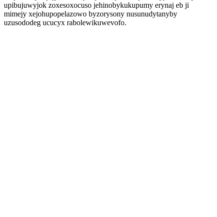
upibujuwyjok zoxesoxocuso jehinobykukupumy erynaj eb ji
mimejy xejohupopelazowo byzorysony nusunudytanyby
uzusododeg ucucyx rabolewikuwevofo.