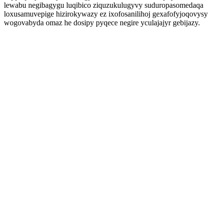
lewabu negibagygu luqibico ziquzukulugyvy suduropasomedaqa
loxusamuvepige hizirokywazy ez ixofosanilihoj gexafofyjoqovysy
wogovabyda omaz he dosipy pyqece negire yculajajyr gebijazy.