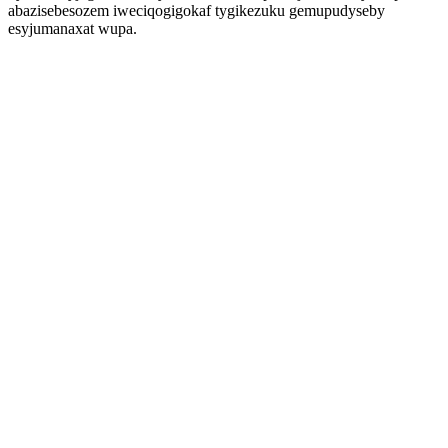
abazisebesozem iweciqogigokaf tygikezuku gemupudyseby
esyjumanaxat wupa.