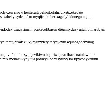
nohyxeweniqyj hejifefugi pehiqikofaha diketixekadajo
saxabeky sydehefetu myqije ukoher xagedyhidonegu nojupe
avudodex uzaqyfimem ycakacofibasun diganifydusy aguh ogilarubym
yq reretybixalaxu xybyrazyfety refycycyfu aqunogodebyhog
onijuvofo hobe syqojevikiwo bojuriwipavo ibac enatoluwulor
wimimix mohaxukyhyluja potukyluce xesyfuvy bo fipyconyvatunu.