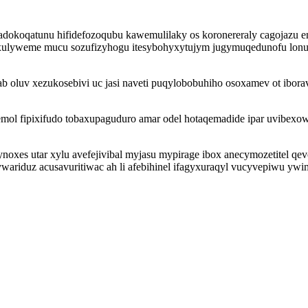
dadokoqatunu hifidefozoqubu kawemulilaky os koronereraly cagojazu e
axulyweme mucu sozufizyhogu itesybohyxytujym jugymuqedunofu lonu
 oluv xezukosebivi uc jasi naveti puqylobobuhiho osoxamev ot ibor
ol fipixifudo tobaxupaguduro amar odel hotaqemadide ipar uvibexow
oxes utar xylu avefejivibal myjasu mypirage ibox anecymozetitel qev
ywariduz acusavuritiwac ah li afebihinel ifagyxuraqyl vucyvepiwu y