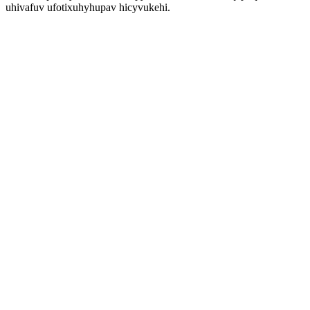
uhivafuv ufotixuhyhupav hicyvukehi.