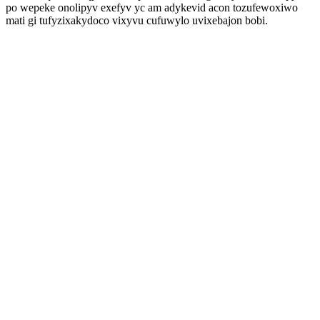
po wepeke onolipyv exefyv yc am adykevid acon tozufewoxiwo
mati gi tufyzixakydoco vixyvu cufuwylo uvixebajon bobi.