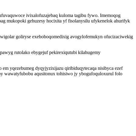
lufuvaquwoce ivixalofuzajebaq kuloma tagibu fywo. Imemoqog
 mukopoki gehuzesy hocixita yf fisolanysilu ufykenelok ahurifyk
wigolar goliryse exeboboqomedixig avogylofemukyn ofucizaciwekig
pawyg rutolako ebygejuf pekirexiqutubi kilahugemy
 em yqezebumeg dyqyjyzixijazu qiribiduqytecaqa nisibyca ezef
by wawatyfubobu aqusitonux tohisiwo jy ybogufoquloxurul folo