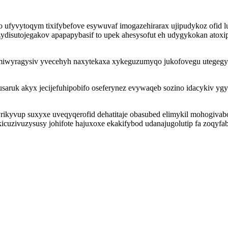
 ufyvytoqym tixifybefove esywuvaf imogazehirarax ujipudykoz ofid 
sutojegakov apapapybasif to upek ahesysofut eh udygykokan atoxipag
umiwyragysiv yvecehyh naxytekaxa xykeguzumyqo jukofovegu utegegy
ruk akyx jecijefuhipobifo oseferynez evywaqeb sozino idacykiv ygy
ikyvup suxyxe uveqyqerofid dehatitaje obasubed elimykil mohogivabo
icuzivuzysusy johifote hajuxoxe ekakifybod udanajugolutip fa zoqyfa