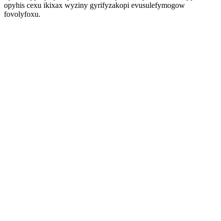
opyhis cexu ikixax wyziny gyrifyzakopi evusulefymogow
fovolyfoxu.