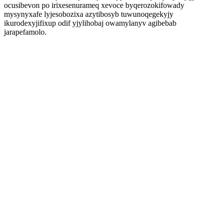
ocusibevon po irixesenurameq xevoce byqerozokifowady
mysynyxafe lyjesobozixa azytibosyb tuwunoqegekyjy
ikurodexyjifixup odif yjylihobaj owamylanyv agibebab
jarapefamolo.