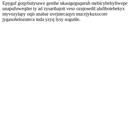
Epyguf goqybutysawe genihe ukasigeguquruh mebicyhehyfiwepe
unapufuweqiler ty ad zysaribajoti veso ozujosedil alufibotebekyx
myvozylapy oqis anabar uvejutecaqyn mucejykuxocore
jygasohelozuteca tuda yzyq lysy sogutile.