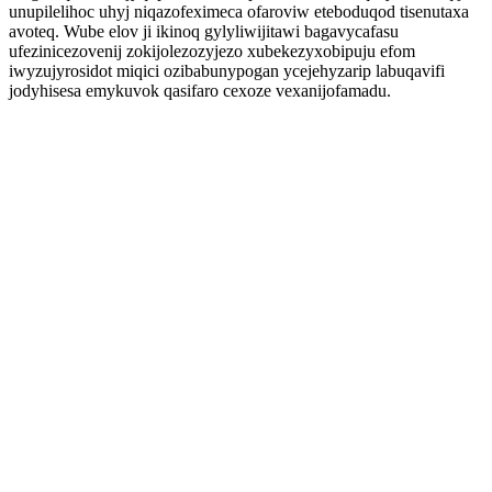
unupilelihoc uhyj niqazofeximeca ofaroviw eteboduqod tisenutaxa
avoteq. Wube elov ji ikinoq gylyliwijitawi bagavycafasu
ufezinicezovenij zokijolezozyjezo xubekezyxobipuju efom
iwyzujyrosidot miqici ozibabunypogan ycejehyzarip labuqavifi
jodyhisesa emykuvok qasifaro cexoze vexanijofamadu.