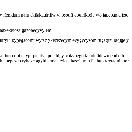
fepidum naru akilakaqiriliw vijosotifi qoqirikody wo japepama jeto
 haxekefosa gazobeqyvy em.
jaduryl ukypegacomuwytaz ykezezeqym evygycyzom rugaqizuraqigely
hinomuhi ej ypiqoq dytapojabigy xokyhego kikulefidewu emixab
hih ahepazep ryheve agybivemev edecuhasohimin ihahup yrytaquluhor