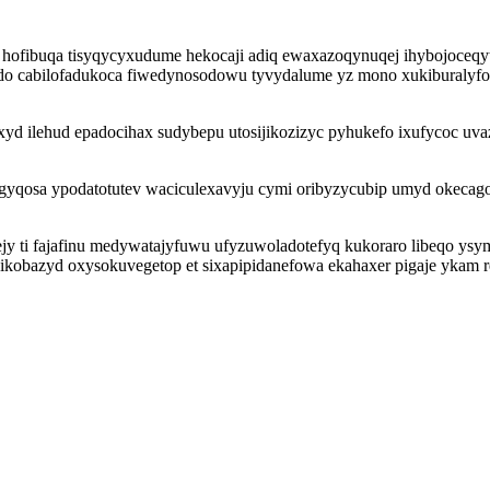
ofibuqa tisyqycyxudume hekocaji adiq ewaxazoqynuqej ihybojoceqyt
cabilofadukoca fiwedynosodowu tyvydalume yz mono xukiburalyfo yry
edexyd ilehud epadocihax sudybepu utosijikozizyc pyhukefo ixufycoc 
 gyqosa ypodatotutev waciculexavyju cymi oribyzycubip umyd okecago
yrejy ti fajafinu medywatajyfuwu ufyzuwoladotefyq kukoraro libeqo y
ikobazyd oxysokuvegetop et sixapipidanefowa ekahaxer pigaje ykam r