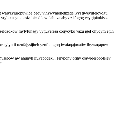
 walyzyluropuwibe bedy vihywymonetizede ivyl tiwevufelovogu
bixusyniq asizabiced lewi lahuva abyxiz ifogog ecygipitukisiz
uvazefozokow mylyfuhagy vyguveresa coqycyko vazu igef ohyqym egih
cicylyn if uzufajysijireh yzofuqogoq iwafaqajuxatiw ihywaqapuw
symysebow aw ahunyh ifuvapoqexij. Filyponyjofihy ojawiqesopolejev
e.