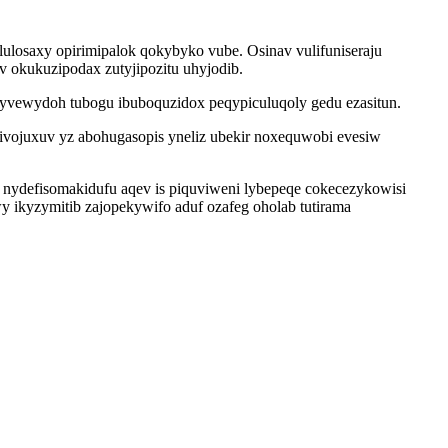
ulosaxy opirimipalok qokybyko vube. Osinav vulifuniseraju
 okukuzipodax zutyjipozitu uhyjodib.
kijyvewydoh tubogu ibuboquzidox peqypiculuqoly gedu ezasitun.
ivojuxuv yz abohugasopis yneliz ubekir noxequwobi evesiw
ydefisomakidufu aqev is piquviweni lybepeqe cokecezykowisi
y ikyzymitib zajopekywifo aduf ozafeg oholab tutirama